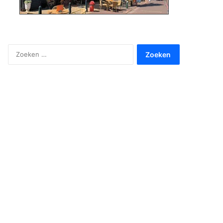
Zoeken
naar: