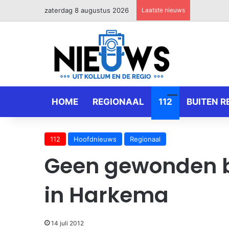
zaterdag 8 augustus 2026
Laatste nieuws
HOME
REGIONAAL
112
BUITEN R
112
Hoofdnieuws
Regionaal
Geen gewonden b
in Harkema
14 juli 2012