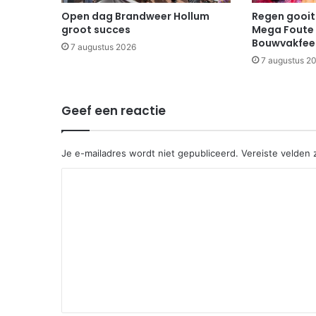
Open dag Brandweer Hollum
Regen gooit 
groot succes
Mega Foute 
Bouwvakfee
7 augustus 2026
7 augustus 2
Geef een reactie
Je e-mailadres wordt niet gepubliceerd.
Vereiste velden
R
e
a
c
t
i
e