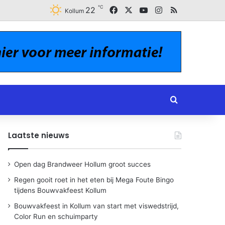
℃
Facebook
X
YouTube
Instagram
RSS
22
Kollum
Zoeken naar
Laatste nieuws
Open dag Brandweer Hollum groot succes
Regen gooit roet in het eten bij Mega Foute Bingo
tijdens Bouwvakfeest Kollum
Bouwvakfeest in Kollum van start met viswedstrijd,
Color Run en schuimparty