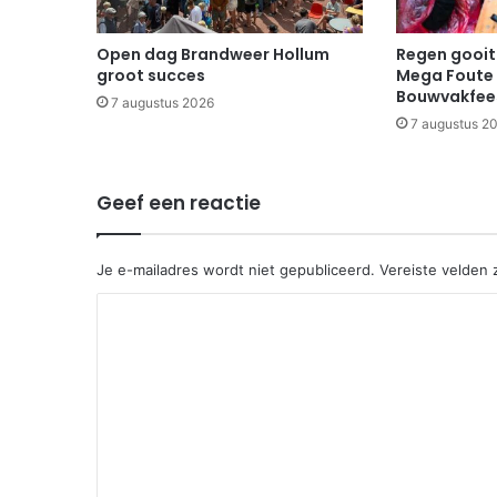
Open dag Brandweer Hollum
Regen gooit 
groot succes
Mega Foute 
Bouwvakfee
7 augustus 2026
7 augustus 2
Geef een reactie
Je e-mailadres wordt niet gepubliceerd.
Vereiste velden
R
e
a
c
t
i