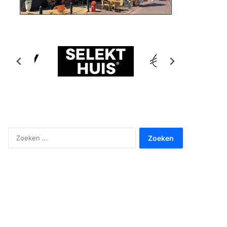
Zoeken
naar: