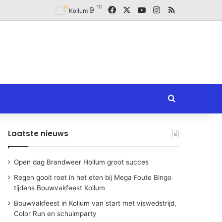
℃
Facebook
X
YouTube
Instagram
RSS
9
Kollum
Zoeken naar
Laatste nieuws
Open dag Brandweer Hollum groot succes
Regen gooit roet in het eten bij Mega Foute Bingo
tijdens Bouwvakfeest Kollum
Bouwvakfeest in Kollum van start met viswedstrijd,
Color Run en schuimparty