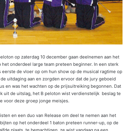
peloton op zaterdag 10 december gaan deelnemen aan het
het onderdeel large team preteen beginner. In een sterk
s eerste de vloer op om hun show op de musical ragtime op
 de uitdaging aan en zorgden ervoor dat de jury geboeid
s en was het wachten op de prijsuitreiking begonnen. Dat
uit de uitslag, het B peloton wist verdienstelijk beslag te
ie voor deze groep jonge meisjes.
isten en een duo van Release om deel te nemen aan het
fbijten op het onderdeel 1 baton preteen runner-up, op de
alfde plaats te bemachtigen, ze wist vandaag na een