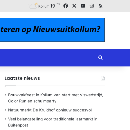
℃
Facebook
X
YouTube
Instagram
RSS
19
Kollum
Zoeken naar
Laatste nieuws
Bouwvakfeest in Kollum van start met viswedstrijd,
Color Run en schuimparty
Natuurmarkt De Kruidhof opnieuw succesvol
Veel belangstelling voor traditionele jaarmarkt in
Buitenpost