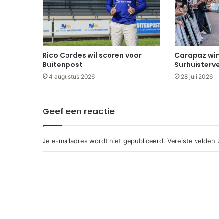
Rico Cordes wil scoren voor
Carapaz win
Buitenpost
Surhuisterv
4 augustus 2026
28 juli 2026
Geef een reactie
Je e-mailadres wordt niet gepubliceerd.
Vereiste velden
R
e
a
c
t