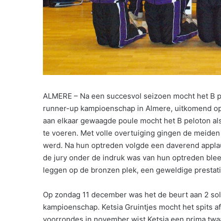
ALMERE – Na een succesvol seizoen mocht het B 
runner-up kampioenschap in Almere, uitkomend op 
aan elkaar gewaagde poule mocht het B peloton al
te voeren. Met volle overtuiging gingen de meiden
werd. Na hun optreden volgde een daverend applau
de jury onder de indruk was van hun optreden bleek 
leggen op de bronzen plek, een geweldige prestat
Op zondag 11 december was het de beurt aan 2 sol
kampioenschap. Ketsia Gruintjes mocht het spits a
voorrondes in november wist Ketsia een prima twa