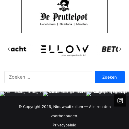
Zoeken
naar:
© Copyright 2026, Nieuwsuitkollum — Alle rechten
voorbehouden.
Privacybeleid