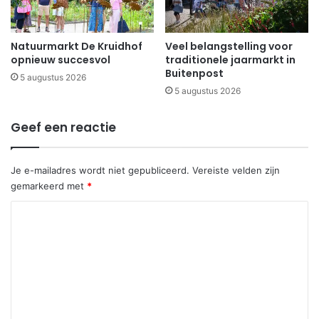
Natuurmarkt De Kruidhof
Veel belangstelling voor
opnieuw succesvol
traditionele jaarmarkt in
Buitenpost
5 augustus 2026
5 augustus 2026
Geef een reactie
Je e-mailadres wordt niet gepubliceerd.
Vereiste velden zijn
gemarkeerd met
*
R
e
a
c
t
i