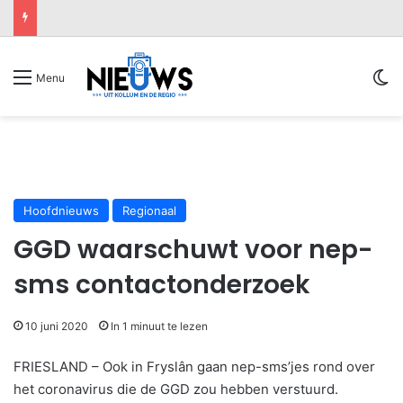
Sw
Menu
Hoofdnieuws
Regionaal
GGD waarschuwt voor nep-
sms contactonderzoek
10 juni 2020
In 1 minuut te lezen
FRIESLAND – Ook in Fryslân gaan nep-sms’jes rond over
het coronavirus die de GGD zou hebben verstuurd.