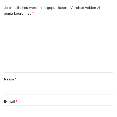
Je e-mailadres wordt niet gepubliceerd.
Vereiste velden zijn
gemarkeerd met
*
R
e
a
c
t
i
e
*
Naam
*
E-mail
*