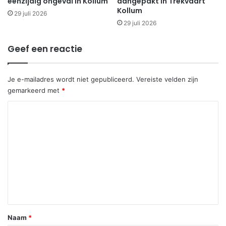
eenzijdig ongeval in Kollum
aangepakt in Trekvaart
Kollum
29 juli 2026
29 juli 2026
Geef een reactie
Je e-mailadres wordt niet gepubliceerd.
Vereiste velden zijn
gemarkeerd met
*
R
e
a
c
t
i
e
*
Naam
*