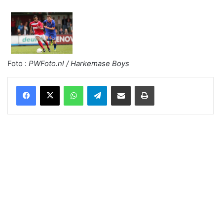
Foto :
PWFoto.nl / Harkemase Boys
WhatsApp
Telegram
Delen via Email
Print