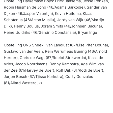
Opstelling Harkemase Boys: Erick Jansema, Jesse Renken,
Robin Huisman de Jong (46/Adams Sarkodie), Sander van
Dijken (46/Jasper Valentijn), Kevin Huitema, Klaas
Schotanus (46/Arton Musliu), Jordy van Wijk (46/Martijn
Dijk), Henny Bouius, Joram Smits (46/Johnsen Bacuna),
Heine Uuldriks (46/Gersinio Constansia), Bryan Inge
Opstelling ONS Sneek: Ivan Landlust (67/Eise Piter Douna),
Gustavo van der Veen, Rein Werumeus Buning (46/Arnold
Herder), Chris de Wagt (67/Roelof Strikwerda), Klaas de
Vries, Jacob Noordmans, Danny Kampstra, Age Wim van
der Zee (61/Harvey de Boer), Rolf Dijk (61/Rodi de Boer),
Jurjen Bosch (67/Tjisse Kerkstra), Curty Gonzales
(81/Allard Westerdijk)