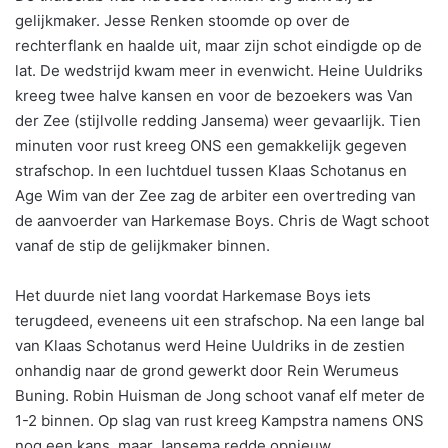
gelijkmaker. Jesse Renken stoomde op over de
rechterflank en haalde uit, maar zijn schot eindigde op de
lat. De wedstrijd kwam meer in evenwicht. Heine Uuldriks
kreeg twee halve kansen en voor de bezoekers was Van
der Zee (stijlvolle redding Jansema) weer gevaarlijk. Tien
minuten voor rust kreeg ONS een gemakkelijk gegeven
strafschop. In een luchtduel tussen Klaas Schotanus en
Age Wim van der Zee zag de arbiter een overtreding van
de aanvoerder van Harkemase Boys. Chris de Wagt schoot
vanaf de stip de gelijkmaker binnen.
Het duurde niet lang voordat Harkemase Boys iets
terugdeed, eveneens uit een strafschop. Na een lange bal
van Klaas Schotanus werd Heine Uuldriks in de zestien
onhandig naar de grond gewerkt door Rein Werumeus
Buning. Robin Huisman de Jong schoot vanaf elf meter de
1-2 binnen. Op slag van rust kreeg Kampstra namens ONS
nog een kans, maar Jansema redde opnieuw.