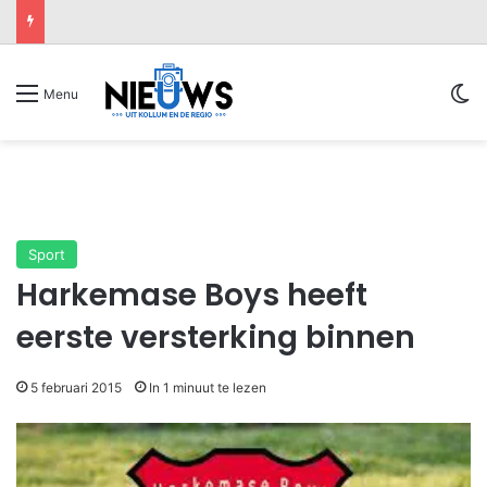
Sw
Menu
Sport
Harkemase Boys heeft
eerste versterking binnen
5 februari 2015
In 1 minuut te lezen