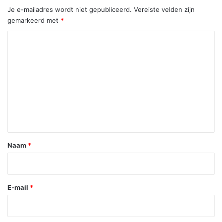
Je e-mailadres wordt niet gepubliceerd.
Vereiste velden zijn
gemarkeerd met
*
R
e
a
c
t
i
e
*
Naam
*
E-mail
*