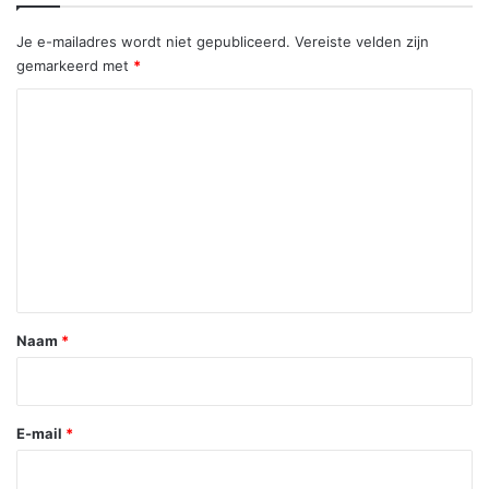
Je e-mailadres wordt niet gepubliceerd.
Vereiste velden zijn
gemarkeerd met
*
R
e
a
c
t
i
e
*
Naam
*
E-mail
*