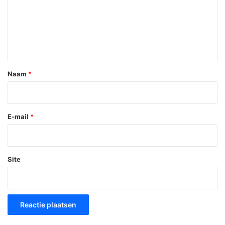
c
t
i
e
*
Naam
*
E-mail
*
Site