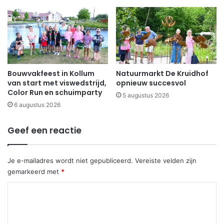
Bouwvakfeest in Kollum
Natuurmarkt De Kruidhof
van start met viswedstrijd,
opnieuw succesvol
Color Run en schuimparty
5 augustus 2026
6 augustus 2026
Geef een reactie
Je e-mailadres wordt niet gepubliceerd.
Vereiste velden zijn
gemarkeerd met
*
R
e
a