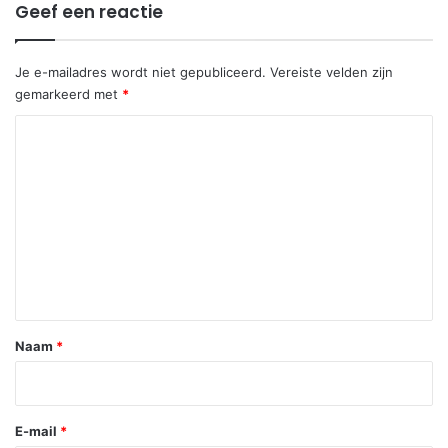
Geef een reactie
Je e-mailadres wordt niet gepubliceerd.
Vereiste velden zijn
gemarkeerd met
*
R
e
a
c
t
i
e
*
Naam
*
E-mail
*