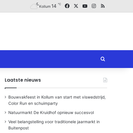
℃
Facebook
X
YouTube
Instagram
RSS
14
Kollum
Zoeken naar
Laatste nieuws
Bouwvakfeest in Kollum van start met viswedstrijd,
Color Run en schuimparty
Natuurmarkt De Kruidhof opnieuw succesvol
Veel belangstelling voor traditionele jaarmarkt in
Buitenpost