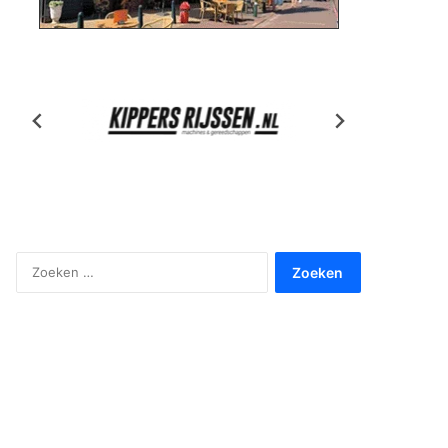
Zoeken
naar: