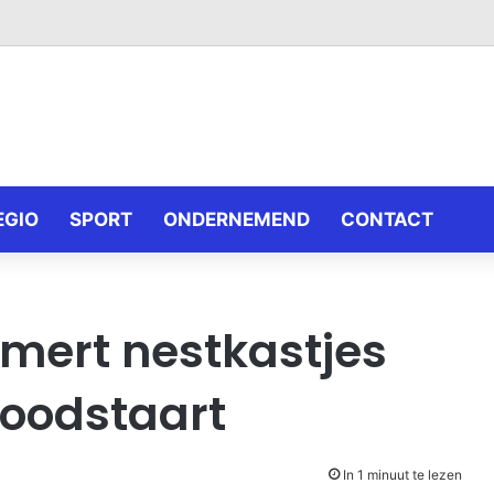
EGIO
SPORT
ONDERNEMEND
CONTACT
mmert nestkastjes
roodstaart
In 1 minuut te lezen