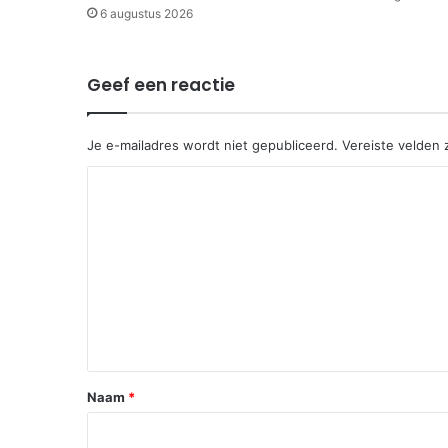
6 augustus 2026
Geef een reactie
Je e-mailadres wordt niet gepubliceerd.
Vereiste velden
R
e
a
c
t
i
e
*
Naam
*