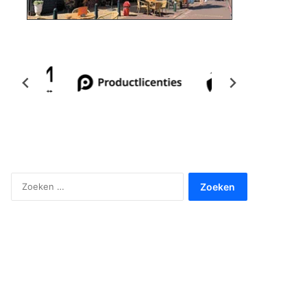
Zoeken
naar: