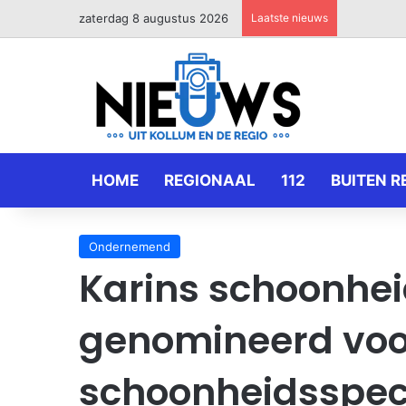
zaterdag 8 augustus 2026
Laatste nieuws
HOME
REGIONAAL
112
BUITEN R
Ondernemend
Karins schoonhe
genomineerd voo
schoonheidsspeci