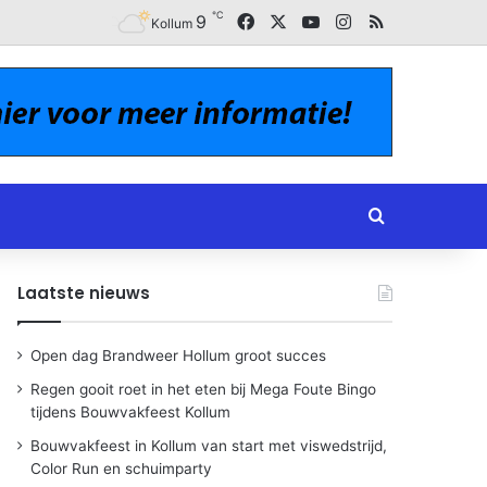
℃
Facebook
X
YouTube
Instagram
RSS
9
Kollum
Zoeken naar
Laatste nieuws
Open dag Brandweer Hollum groot succes
Regen gooit roet in het eten bij Mega Foute Bingo
tijdens Bouwvakfeest Kollum
Bouwvakfeest in Kollum van start met viswedstrijd,
Color Run en schuimparty