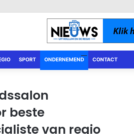
EGIO
SPORT
ONDERNEMEND
CONTACT
idssalon
r beste
aliste van regio