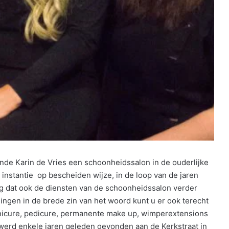
ende Karin de Vries een schoonheidssalon in de ouderlijke
instantie op bescheiden wijze, in de loop van de jaren
lg dat ook de diensten van de schoonheidssalon verder
ngen in de brede zin van het woord kunt u er ook terecht
nicure, pedicure, permanente make up, wimperextensions
werd enkele jaren geleden gevonden aan de Kerkstraat in