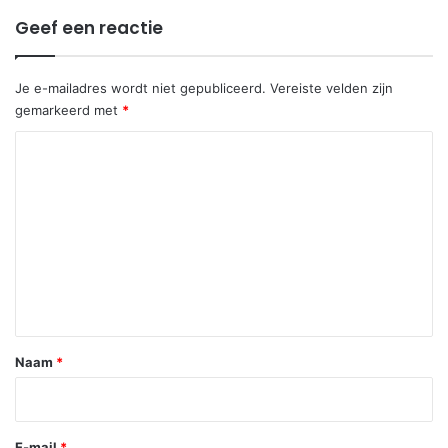
Geef een reactie
Je e-mailadres wordt niet gepubliceerd.
Vereiste velden zijn
gemarkeerd met
*
R
e
a
c
t
i
e
*
Naam
*
E-mail
*