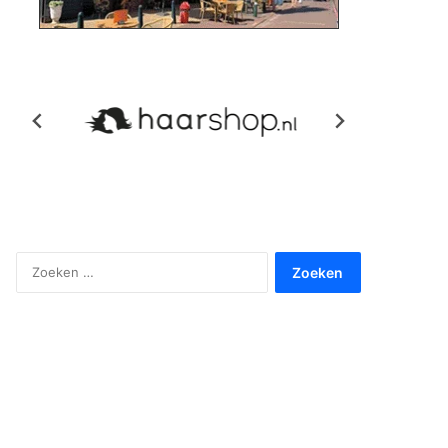
Zoeken
naar: