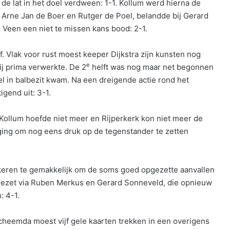
de lat in het doel verdween: 1-1. Kollum werd hierna de
 Arne Jan de Boer en Rutger de Poel, belandde bij Gerard
r Veen een niet te missen kans bood: 2-1.
ief. Vlak voor rust moest keeper Dijkstra zijn kunsten nog
e
ij prima verwerkte. De 2
helft was nog maar net begonnen
l in balbezit kwam. Na een dreigende actie rond het
gend uit: 3-1.
Kollum hoefde niet meer en Rijperkerk kon niet meer de
ing om nog eens druk op de tegenstander te zetten
 keren te gemakkelijk om de soms goed opgezette aanvallen
ezet via Ruben Merkus en Gerard Sonneveld, die opnieuw
: 4-1.
cheemda moest vijf gele kaarten trekken in een overigens