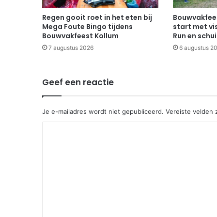
Regen gooit roet in het eten bij
Bouwvakfees
Mega Foute Bingo tijdens
start met vi
Bouwvakfeest Kollum
Run en schu
7 augustus 2026
6 augustus 2
Geef een reactie
Je e-mailadres wordt niet gepubliceerd.
Vereiste velden
R
e
a
c
t
i
e