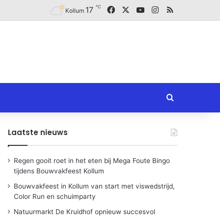
℃
Facebook
X
YouTube
Instagram
RSS
17
Kollum
Zoeken naar
Laatste nieuws
Regen gooit roet in het eten bij Mega Foute Bingo
tijdens Bouwvakfeest Kollum
Bouwvakfeest in Kollum van start met viswedstrijd,
Color Run en schuimparty
Natuurmarkt De Kruidhof opnieuw succesvol