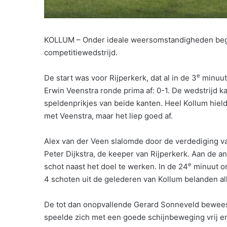
KOLLUM – Onder ideale weersomstandigheden bego
competitiewedstrijd.
e
De start was voor Rijperkerk, dat al in de 3
minuut 
Erwin Veenstra ronde prima af: 0-1. De wedstrijd k
speldenprikjes van beide kanten. Heel Kollum hiel
met Veenstra, maar het liep goed af.
Alex van der Veen slalomde door de verdediging va
Peter Dijkstra, de keeper van Rijperkerk. Aan de 
e
schot naast het doel te werken. In de 24
minuut on
4 schoten uit de gelederen van Kollum belanden all
De tot dan onopvallende Gerard Sonneveld bewees
speelde zich met een goede schijnbeweging vrij e