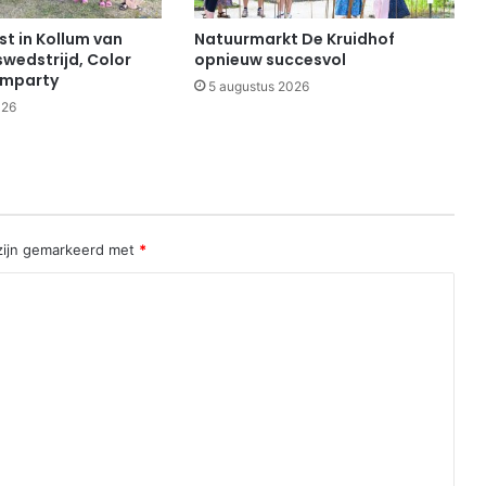
t in Kollum van
Natuurmarkt De Kruidhof
swedstrijd, Color
opnieuw succesvol
imparty
5 augustus 2026
026
 zijn gemarkeerd met
*