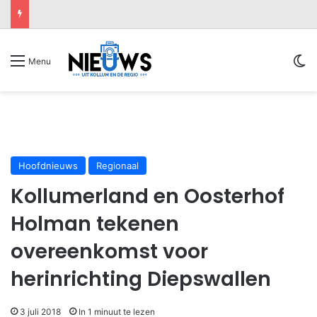
Sw
Menu
Hoofdnieuws
Regionaal
Kollumerland en Oosterhof
Holman tekenen
overeenkomst voor
herinrichting Diepswallen
3 juli 2018
In 1 minuut te lezen