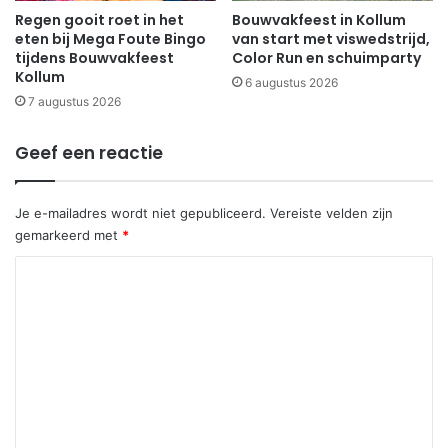
Regen gooit roet in het
Bouwvakfeest in Kollum
eten bij Mega Foute Bingo
van start met viswedstrijd,
tijdens Bouwvakfeest
Color Run en schuimparty
Kollum
6 augustus 2026
7 augustus 2026
Geef een reactie
Je e-mailadres wordt niet gepubliceerd.
Vereiste velden zijn
gemarkeerd met
*
R
e
a
c
t
i