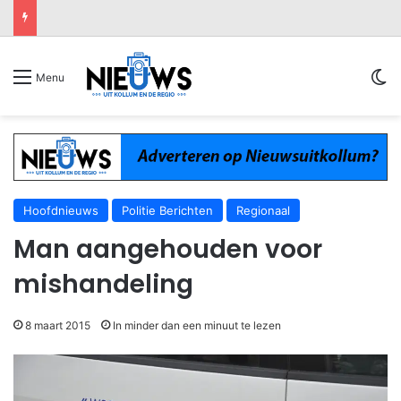
Sw
Menu
Hoofdnieuws
Politie Berichten
Regionaal
Man aangehouden voor
mishandeling
8 maart 2015
In minder dan een minuut te lezen