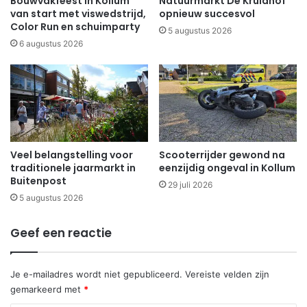
Bouwvakfeest in Kollum
Natuurmarkt De Kruidhof
van start met viswedstrijd,
opnieuw succesvol
Color Run en schuimparty
5 augustus 2026
6 augustus 2026
Veel belangstelling voor
Scooterrijder gewond na
traditionele jaarmarkt in
eenzijdig ongeval in Kollum
Buitenpost
29 juli 2026
5 augustus 2026
Geef een reactie
Je e-mailadres wordt niet gepubliceerd.
Vereiste velden zijn
gemarkeerd met
*