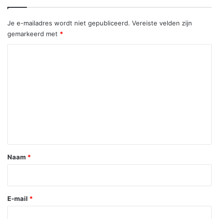
Je e-mailadres wordt niet gepubliceerd.
Vereiste velden zijn
gemarkeerd met
*
R
e
a
c
t
i
e
*
Naam
*
E-mail
*