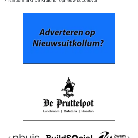
Natuurmarkt De Kruidhof opnieuw succesvol