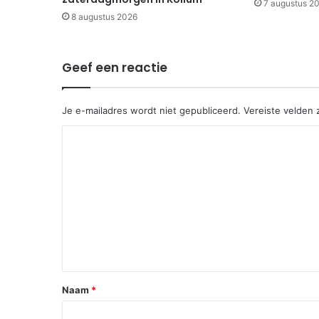
7 augustus 2
8 augustus 2026
Geef een reactie
Je e-mailadres wordt niet gepubliceerd.
Vereiste velden
R
e
a
c
t
i
e
*
Naam
*