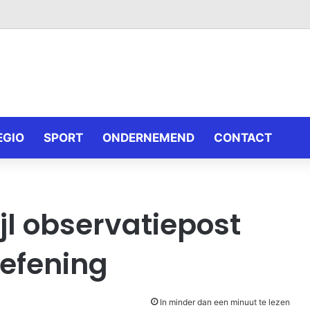
EGIO
SPORT
ONDERNEMEND
CONTACT
l observatiepost
oefening
In minder dan een minuut te lezen