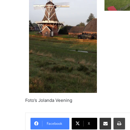
Foto’s Jolanda Veening
Delen via Email
Pri
Facebook
X