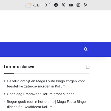
℃
Facebook
X
YouTube
Instagram
RSS
18
Kollum
Zoeken naar
Laatste nieuws
Gezellig ontbijt en Mega Foute Bingo zorgen voor
feestelijke zaterdagmorgen in Kollum
Open dag Brandweer Hollum groot succes
Regen gooit roet in het eten bij Mega Foute Bingo
tijdens Bouwvakfeest Kollum