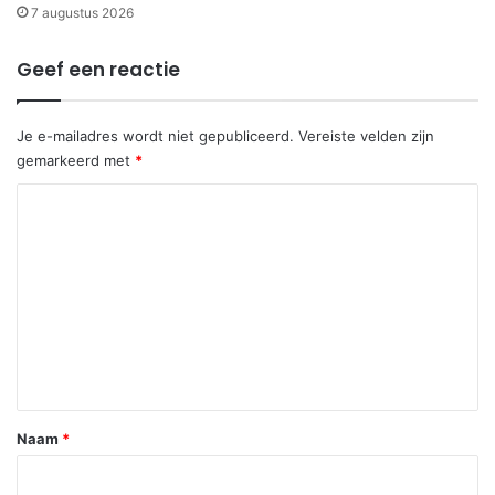
7 augustus 2026
Geef een reactie
Je e-mailadres wordt niet gepubliceerd.
Vereiste velden zijn
gemarkeerd met
*
R
e
a
c
t
i
e
*
Naam
*