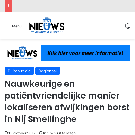
Sw
Menu
Buiten regio
Regionaal
Nauwkeurige en
patiëntvriendelijke manier
lokaliseren afwijkingen borst
in Nij Smellinghe
12 oktober 2017
In 1 minuut te lezen