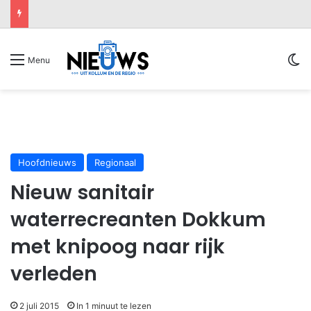
Sw
Menu
Hoofdnieuws
Regionaal
Nieuw sanitair
waterrecreanten Dokkum
met knipoog naar rijk
verleden
2 juli 2015
In 1 minuut te lezen