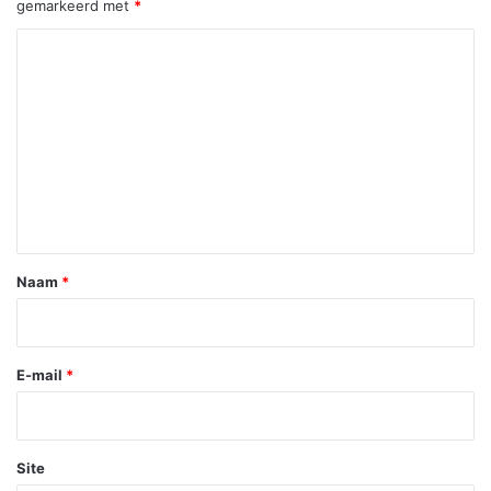
gemarkeerd met
*
R
e
a
c
t
i
e
*
Naam
*
E-mail
*
Site