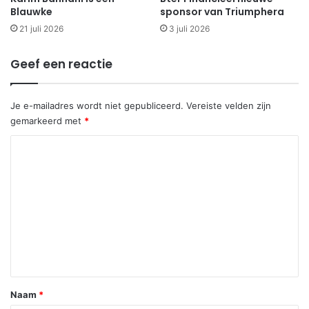
Blauwke
sponsor van Triumphera
21 juli 2026
3 juli 2026
Geef een reactie
Je e-mailadres wordt niet gepubliceerd.
Vereiste velden zijn
gemarkeerd met
*
R
e
a
c
t
i
e
*
Naam
*