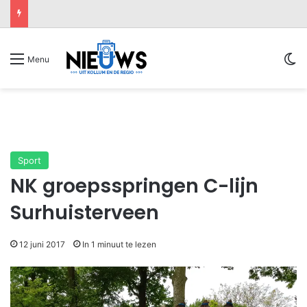
Sw
Menu
Sport
NK groepsspringen C-lijn
Surhuisterveen
12 juni 2017
In 1 minuut te lezen