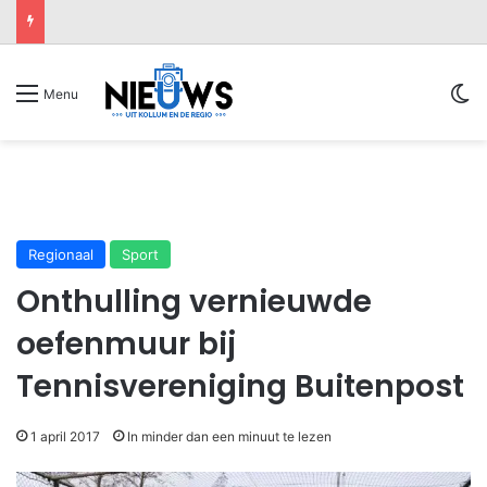
Sw
Menu
Regionaal
Sport
Onthulling vernieuwde
oefenmuur bij
Tennisvereniging Buitenpost
1 april 2017
In minder dan een minuut te lezen