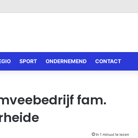
EGIO
SPORT
ONDERNEMEND
CONTACT
mveebedrijf fam.
rheide
In 1 minuut te lezen