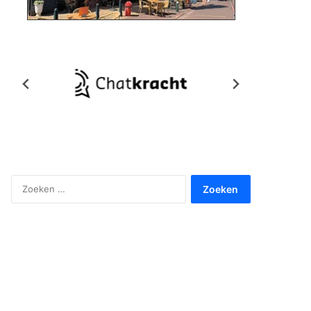
Zoeken
naar: