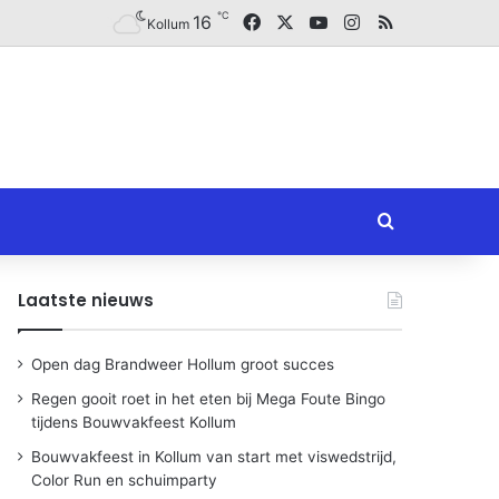
℃
Facebook
X
YouTube
Instagram
RSS
16
Kollum
Zoeken naar
Laatste nieuws
Open dag Brandweer Hollum groot succes
Regen gooit roet in het eten bij Mega Foute Bingo
tijdens Bouwvakfeest Kollum
Bouwvakfeest in Kollum van start met viswedstrijd,
Color Run en schuimparty