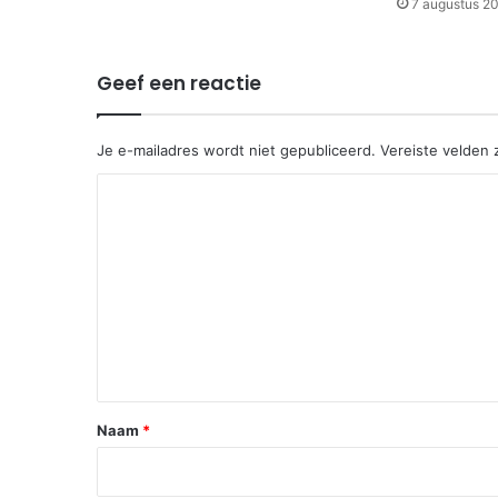
7 augustus 2
Geef een reactie
Je e-mailadres wordt niet gepubliceerd.
Vereiste velden
R
e
a
c
t
i
e
*
Naam
*