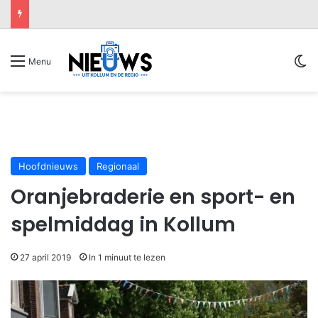
Sw
Menu
Hoofdnieuws
Regionaal
Oranjebraderie en sport- en
spelmiddag in Kollum
27 april 2019
In 1 minuut te lezen