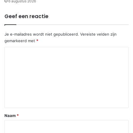
6 augustus 2026
Geef een reactie
Je e-mailadres wordt niet gepubliceerd.
Vereiste velden zijn
gemarkeerd met
*
R
e
a
c
t
i
e
*
Naam
*