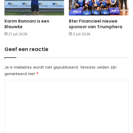
Karim Bannani is een
Bter Financieel nieuwe
Blauwke
sponsor van Triumphera
21 juli 2026
3 juli 2026
Geef een reactie
Je e-mailadres wordt niet gepubliceerd.
Vereiste velden zijn
gemarkeerd met
*
R
e
a
c
t
i