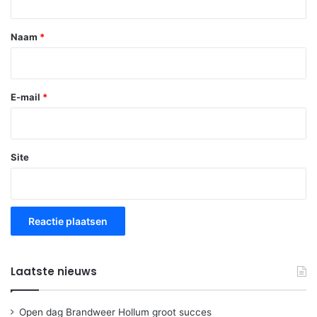
e
*
Naam
*
E-mail
*
Site
Laatste nieuws
Open dag Brandweer Hollum groot succes