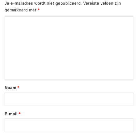
Je e-mailadres wordt niet gepubliceerd.
Vereiste velden zijn
gemarkeerd met
*
R
e
a
c
t
i
e
*
Naam
*
E-mail
*