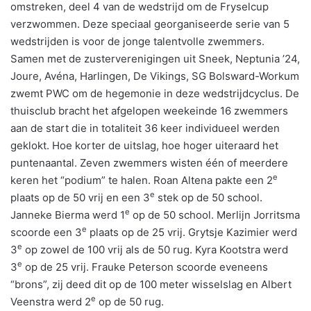
omstreken, deel 4 van de wedstrijd om de Fryselcup
verzwommen. Deze speciaal georganiseerde serie van 5
wedstrijden is voor de jonge talentvolle zwemmers.
Samen met de zusterverenigingen uit Sneek, Neptunia ’24,
Joure, Avéna, Harlingen, De Vikings, SG Bolsward-Workum
zwemt PWC om de hegemonie in deze wedstrijdcyclus. De
thuisclub bracht het afgelopen weekeinde 16 zwemmers
aan de start die in totaliteit 36 keer individueel werden
geklokt. Hoe korter de uitslag, hoe hoger uiteraard het
puntenaantal. Zeven zwemmers wisten één of meerdere
e
keren het “podium” te halen. Roan Altena pakte een 2
e
plaats op de 50 vrij en een 3
stek op de 50 school.
e
Janneke Bierma werd 1
op de 50 school. Merlijn Jorritsma
e
scoorde een 3
plaats op de 25 vrij. Grytsje Kazimier werd
e
3
op zowel de 100 vrij als de 50 rug. Kyra Kootstra werd
e
3
op de 25 vrij. Frauke Peterson scoorde eveneens
“brons”, zij deed dit op de 100 meter wisselslag en Albert
e
Veenstra werd 2
op de 50 rug.