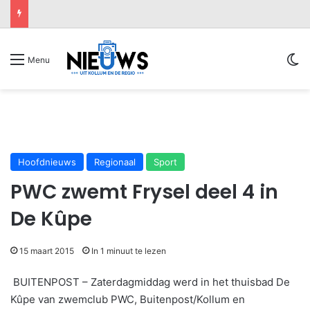
Sw
Menu
Hoofdnieuws
Regionaal
Sport
PWC zwemt Frysel deel 4 in
De Kûpe
15 maart 2015
In 1 minuut te lezen
BUITENPOST –
Zaterdagmiddag werd in het thuisbad De
Kûpe van zwemclub PWC, Buitenpost/Kollum en