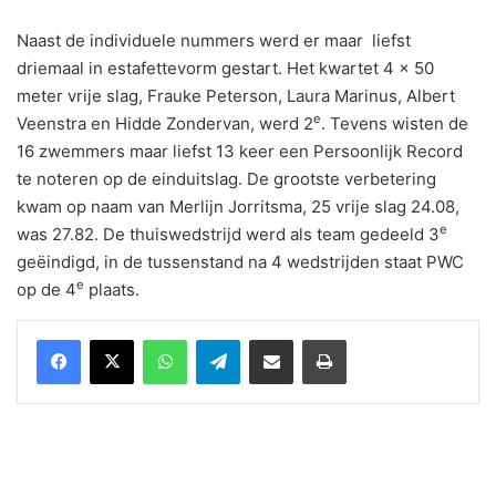
Naast de individuele nummers werd er maar liefst
driemaal in estafettevorm gestart. Het kwartet 4 x 50
meter vrije slag, Frauke Peterson, Laura Marinus, Albert
e
Veenstra en Hidde Zondervan, werd 2
. Tevens wisten de
16 zwemmers maar liefst 13 keer een Persoonlijk Record
te noteren op de einduitslag. De grootste verbetering
kwam op naam van Merlijn Jorritsma, 25 vrije slag 24.08,
e
was 27.82. De thuiswedstrijd werd als team gedeeld 3
geëindigd, in de tussenstand na 4 wedstrijden staat PWC
e
op de 4
plaats.
WhatsApp
Telegram
Delen via Email
Print