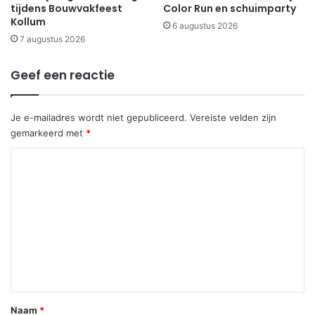
tijdens Bouwvakfeest
Color Run en schuimparty
Kollum
6 augustus 2026
7 augustus 2026
Geef een reactie
Je e-mailadres wordt niet gepubliceerd.
Vereiste velden zijn
gemarkeerd met
*
R
e
a
c
t
i
e
*
Naam
*