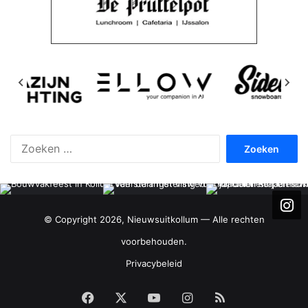
Zoeken
naar:
© Copyright 2026, Nieuwsuitkollum — Alle rechten
voorbehouden.
Privacybeleid
Facebook
X
YouTube
Instagram
RSS