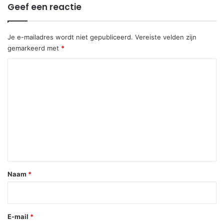
Geef een reactie
Je e-mailadres wordt niet gepubliceerd.
Vereiste velden zijn
gemarkeerd met
*
R
e
a
c
t
i
e
*
Naam
*
E-mail
*