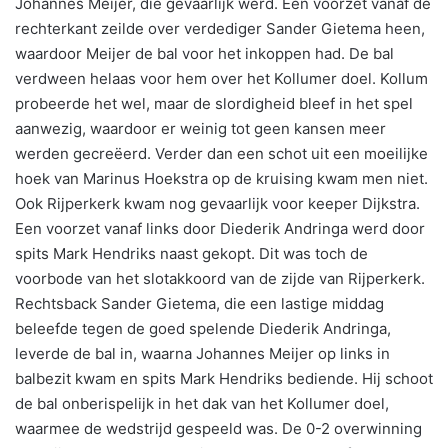
Johannes Meijer, die gevaarlijk werd. Een voorzet vanaf de
rechterkant zeilde over verdediger Sander Gietema heen,
waardoor Meijer de bal voor het inkoppen had. De bal
verdween helaas voor hem over het Kollumer doel. Kollum
probeerde het wel, maar de slordigheid bleef in het spel
aanwezig, waardoor er weinig tot geen kansen meer
werden gecreëerd. Verder dan een schot uit een moeilijke
hoek van Marinus Hoekstra op de kruising kwam men niet.
Ook Rijperkerk kwam nog gevaarlijk voor keeper Dijkstra.
Een voorzet vanaf links door Diederik Andringa werd door
spits Mark Hendriks naast gekopt. Dit was toch de
voorbode van het slotakkoord van de zijde van Rijperkerk.
Rechtsback Sander Gietema, die een lastige middag
beleefde tegen de goed spelende Diederik Andringa,
leverde de bal in, waarna Johannes Meijer op links in
balbezit kwam en spits Mark Hendriks bediende. Hij schoot
de bal onberispelijk in het dak van het Kollumer doel,
waarmee de wedstrijd gespeeld was. De 0-2 overwinning