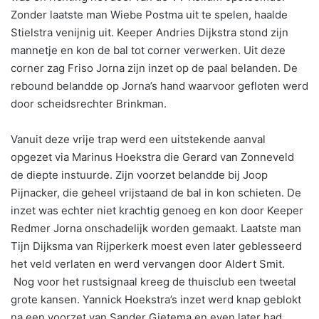
Zonder laatste man Wiebe Postma uit te spelen, haalde
Stielstra venijnig uit. Keeper Andries Dijkstra stond zijn
mannetje en kon de bal tot corner verwerken. Uit deze
corner zag Friso Jorna zijn inzet op de paal belanden. De
rebound belandde op Jorna’s hand waarvoor gefloten werd
door scheidsrechter Brinkman.
Vanuit deze vrije trap werd een uitstekende aanval
opgezet via Marinus Hoekstra die Gerard van Zonneveld
de diepte instuurde. Zijn voorzet belandde bij Joop
Pijnacker, die geheel vrijstaand de bal in kon schieten. De
inzet was echter niet krachtig genoeg en kon door Keeper
Redmer Jorna onschadelijk worden gemaakt. Laatste man
Tijn Dijksma van Rijperkerk moest even later geblesseerd
het veld verlaten en werd vervangen door Aldert Smit.
Nog voor het rustsignaal kreeg de thuisclub een tweetal
grote kansen. Yannick Hoekstra’s inzet werd knap geblokt
na een voorzet van Sander Gietema en even later had