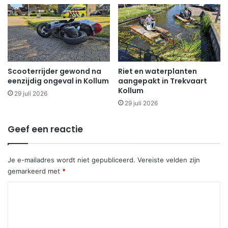
Scooterrijder gewond na
Riet en waterplanten
eenzijdig ongeval in Kollum
aangepakt in Trekvaart
Kollum
29 juli 2026
29 juli 2026
Geef een reactie
Je e-mailadres wordt niet gepubliceerd.
Vereiste velden zijn
gemarkeerd met
*
R
e
a