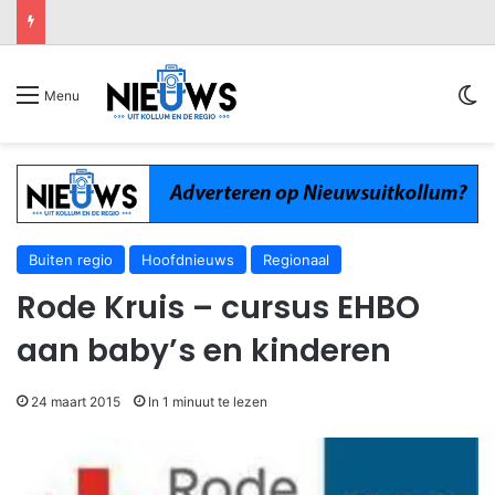
Sw
Menu
Buiten regio
Hoofdnieuws
Regionaal
Rode Kruis – cursus EHBO
aan baby’s en kinderen
24 maart 2015
In 1 minuut te lezen