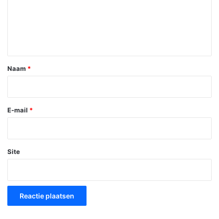
c
t
i
e
*
Naam
*
E-mail
*
Site