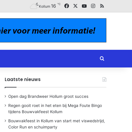
℃
Facebook
X
YouTube
Instagram
RSS
16
Kollum
Zoeken naar
Laatste nieuws
Open dag Brandweer Hollum groot succes
Regen gooit roet in het eten bij Mega Foute Bingo
tijdens Bouwvakfeest Kollum
Bouwvakfeest in Kollum van start met viswedstrijd,
Color Run en schuimparty