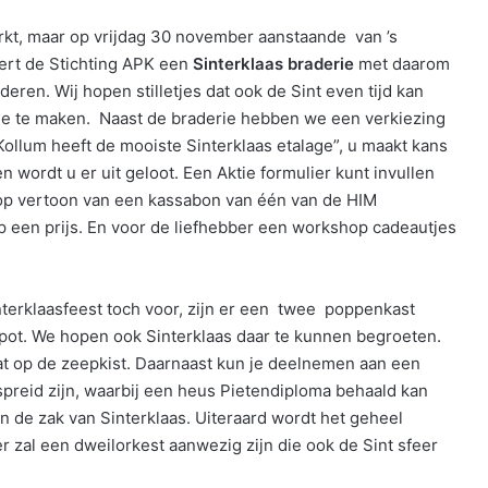
rkt, maar op vrijdag 30 november aanstaande van ’s
eert de Stichting APK een
Sinterklaas braderie
met daarom
deren. Wij hopen stilletjes dat ook de Sint even tijd kan
mee te maken. Naast de braderie hebben we een verkiezing
llum heeft de mooiste Sinterklaas etalage”, u maakt kans
n wordt u er uit geloot. Een Aktie formulier kunt invullen
 op vertoon van een kassabon van één van de HIM
op een prijs. En voor de liefhebber een workshop cadeautjes
interklaasfeest toch voor, zijn er een twee poppenkast
elpot. We hopen ook Sinterklaas daar te kunnen begroeten.
dat op de zeepkist. Daarnaast kun je deelnemen aan een
rspreid zijn, waarbij een heus Pietendiploma behaald kan
n de zak van Sinterklaas. Uiteraard wordt het geheel
 zal een dweilorkest aanwezig zijn die ook de Sint sfeer