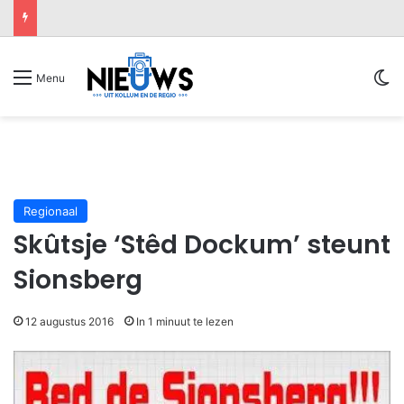
Sw
Menu
Regionaal
Skûtsje ‘Stêd Dockum’ steunt
Sionsberg
12 augustus 2016
In 1 minuut te lezen