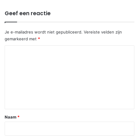
Geef een reactie
Je e-mailadres wordt niet gepubliceerd.
Vereiste velden zijn
gemarkeerd met
*
R
e
a
c
t
i
e
*
Naam
*