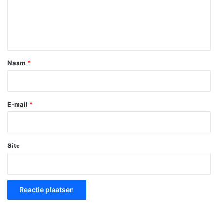
c
t
i
e
*
Naam
*
E-mail
*
Site