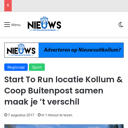
Sw
Menu
Regionaal
Sport
Start To Run locatie Kollum &
Coop Buitenpost samen
maak je ’t verschil
7 augustus 2017
In 1 minuut te lezen