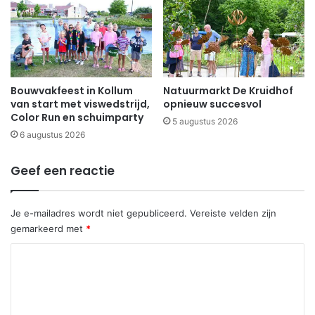
Bouwvakfeest in Kollum
Natuurmarkt De Kruidhof
van start met viswedstrijd,
opnieuw succesvol
Color Run en schuimparty
5 augustus 2026
6 augustus 2026
Geef een reactie
Je e-mailadres wordt niet gepubliceerd.
Vereiste velden zijn
gemarkeerd met
*
R
e
a