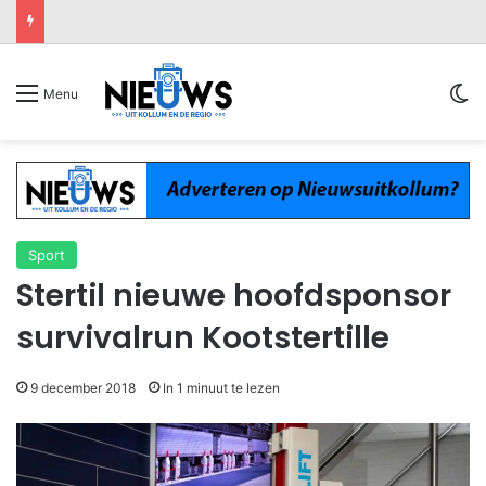
Sw
Menu
Sport
Stertil nieuwe hoofdsponsor
survivalrun Kootstertille
9 december 2018
In 1 minuut te lezen