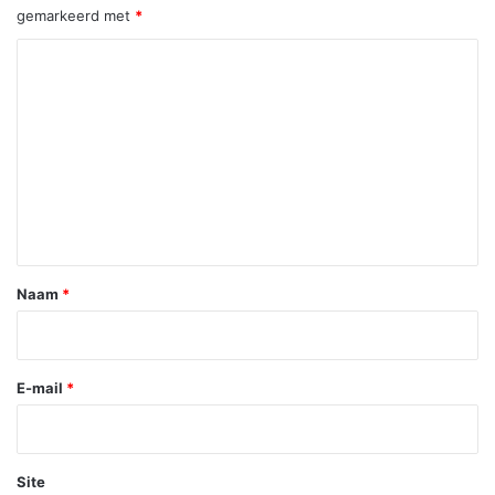
gemarkeerd met
*
R
e
a
c
t
i
e
*
Naam
*
E-mail
*
Site