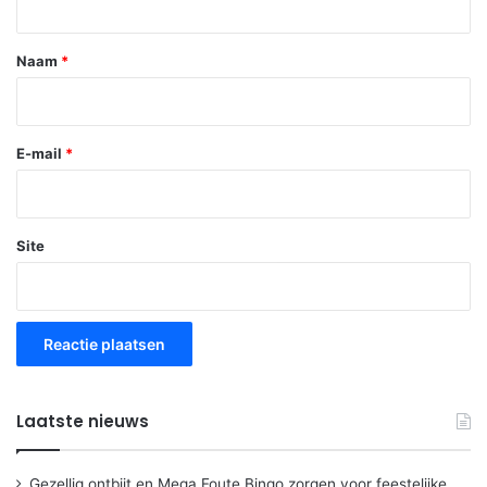
e
*
Naam
*
E-mail
*
Site
Laatste nieuws
Gezellig ontbijt en Mega Foute Bingo zorgen voor feestelijke