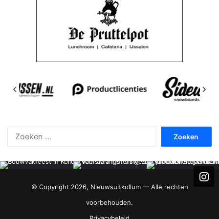
Zoeken
naar:
© Copyright 2026, Nieuwsuitkollum — Alle rechten
voorbehouden.
Privacybeleid