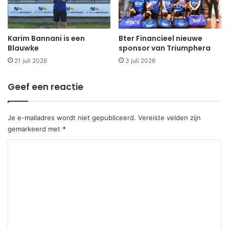
Karim Bannani is een
Bter Financieel nieuwe
Blauwke
sponsor van Triumphera
21 juli 2026
3 juli 2026
Geef een reactie
Je e-mailadres wordt niet gepubliceerd.
Vereiste velden zijn
gemarkeerd met
*
R
e
a
c
t
i