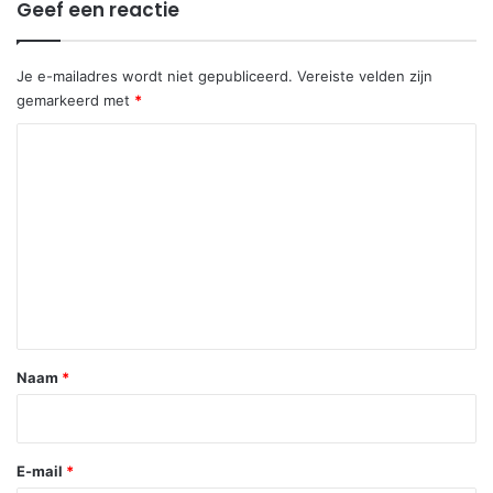
Geef een reactie
Je e-mailadres wordt niet gepubliceerd.
Vereiste velden zijn
gemarkeerd met
*
R
e
a
c
t
i
e
*
Naam
*
E-mail
*