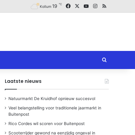
℃
Facebook
X
YouTube
Instagram
RSS
19
Kollum
Zoeken naar
Laatste nieuws
Natuurmarkt De Kruidhof opnieuw succesvol
Veel belangstelling voor traditionele jaarmarkt in
Buitenpost
Rico Cordes wil scoren voor Buitenpost
Scooterrijder gewond na eenzijdig ongeval in