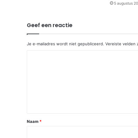
5 augustus 2
Geef een reactie
Je e-mailadres wordt niet gepubliceerd.
Vereiste velden
R
e
a
c
t
i
e
*
Naam
*