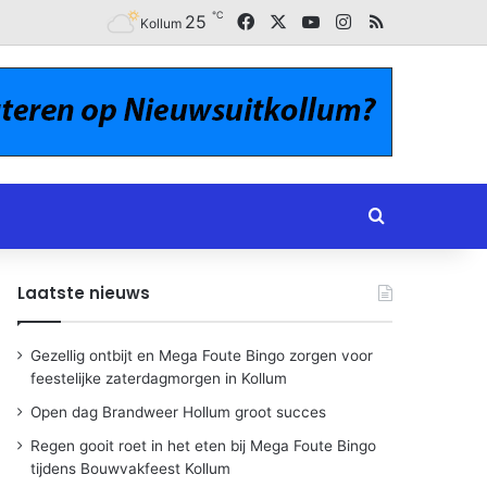
℃
Facebook
X
YouTube
Instagram
RSS
25
Kollum
Zoeken naar
Laatste nieuws
Gezellig ontbijt en Mega Foute Bingo zorgen voor
feestelijke zaterdagmorgen in Kollum
Open dag Brandweer Hollum groot succes
Regen gooit roet in het eten bij Mega Foute Bingo
tijdens Bouwvakfeest Kollum