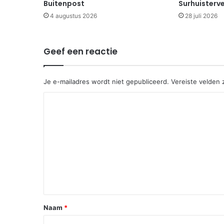
Buitenpost
Surhuisterv
4 augustus 2026
28 juli 2026
Geef een reactie
Je e-mailadres wordt niet gepubliceerd.
Vereiste velden
R
e
a
c
t
i
e
*
Naam
*