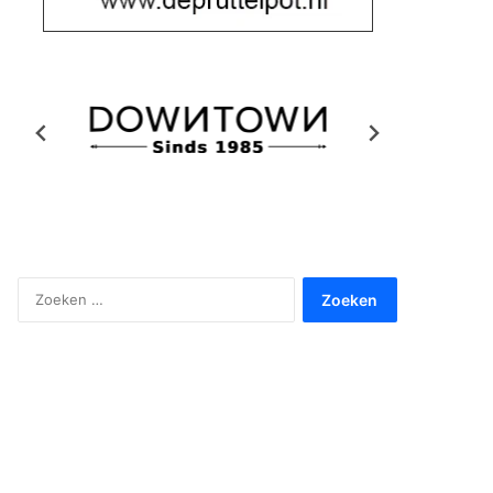
Zoeken
naar: