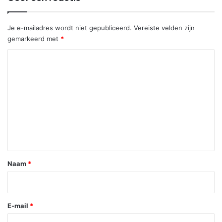
Je e-mailadres wordt niet gepubliceerd.
Vereiste velden zijn
gemarkeerd met
*
R
e
a
c
t
i
e
*
Naam
*
E-mail
*