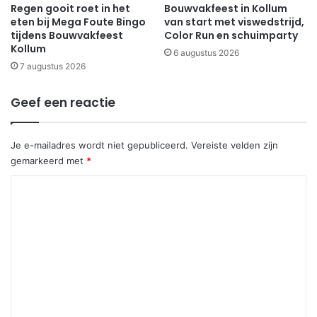
Regen gooit roet in het
Bouwvakfeest in Kollum
eten bij Mega Foute Bingo
van start met viswedstrijd,
tijdens Bouwvakfeest
Color Run en schuimparty
Kollum
6 augustus 2026
7 augustus 2026
Geef een reactie
Je e-mailadres wordt niet gepubliceerd.
Vereiste velden zijn
gemarkeerd met
*
R
e
a
c
t
i
e