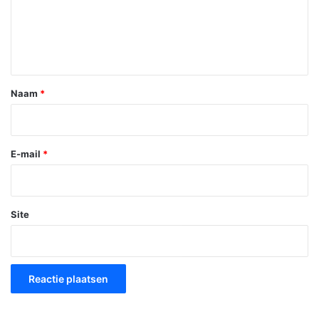
c
t
i
e
*
Naam
*
E-mail
*
Site