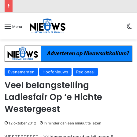
Sw
Menu
Evenementen
Hoofdnieuws
Regionaal
Veel belangstelling
Ladiesfair Op ‘e Hichte
Westergeest
12 oktober 2012
In minder dan een minuut te lezen
WESTERGEEST – Vrijdagavond werd er bij woon &