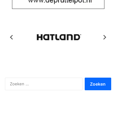
Zoeken
naar: