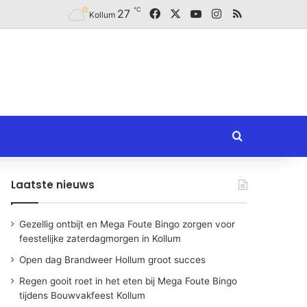
℃
Facebook
X
YouTube
Instagram
RSS
27
Kollum
Zoeken naar
Laatste nieuws
Gezellig ontbijt en Mega Foute Bingo zorgen voor
feestelijke zaterdagmorgen in Kollum
Open dag Brandweer Hollum groot succes
Regen gooit roet in het eten bij Mega Foute Bingo
tijdens Bouwvakfeest Kollum