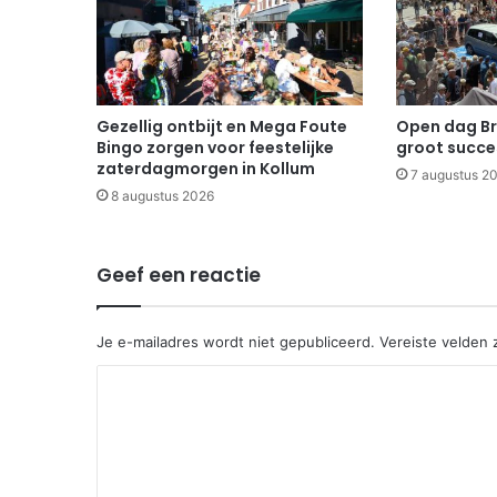
Gezellig ontbijt en Mega Foute
Open dag B
Bingo zorgen voor feestelijke
groot succe
zaterdagmorgen in Kollum
7 augustus 2
8 augustus 2026
Geef een reactie
Je e-mailadres wordt niet gepubliceerd.
Vereiste velden
R
e
a
c