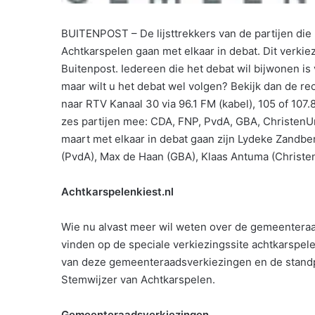
BUITENPOST – De lijsttrekkers van de partijen d
Achtkarspelen gaan met elkaar in debat. Dit verkie
Buitenpost. Iedereen die het debat wil bijwonen is v
maar wilt u het debat wel volgen? Bekijk dan de rec
naar RTV Kanaal 30 via 96.1 FM (kabel), 105 of 107
zes partijen mee: CDA, FNP, PvdA, GBA, ChristenUn
maart met elkaar in debat gaan zijn Lydeke Zandb
(PvdA), Max de Haan (GBA), Klaas Antuma (Christe
Achtkarspelenkiest.nl
Wie nu alvast meer wil weten over de gemeenteraad
vinden op de speciale verkiezingssite achtkarspele
van deze gemeenteraadsverkiezingen en de standpun
Stemwijzer van Achtkarspelen.
Gemeenteraadsverkiezingen