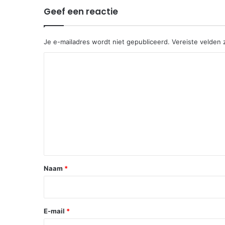
Geef een reactie
Je e-mailadres wordt niet gepubliceerd.
Vereiste velden
R
e
a
c
t
i
e
*
Naam
*
E-mail
*