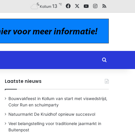
℃
Facebook
X
YouTube
Instagram
RSS
13
Kollum
Zoeken naar
Laatste nieuws
Bouwvakfeest in Kollum van start met viswedstrijd,
Color Run en schuimparty
Natuurmarkt De Kruidhof opnieuw succesvol
Veel belangstelling voor traditionele jaarmarkt in
Buitenpost