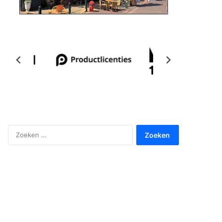
Zoeken
naar: