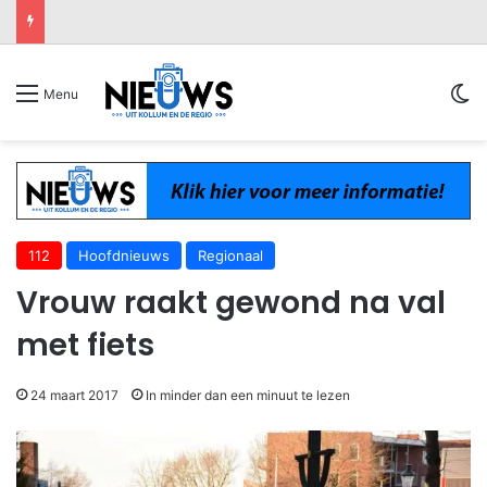
Sw
Menu
112
Hoofdnieuws
Regionaal
Vrouw raakt gewond na val
met fiets
24 maart 2017
In minder dan een minuut te lezen