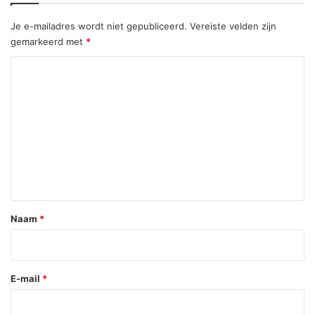
Je e-mailadres wordt niet gepubliceerd.
Vereiste velden zijn
gemarkeerd met
*
R
e
a
c
t
i
e
*
Naam
*
E-mail
*