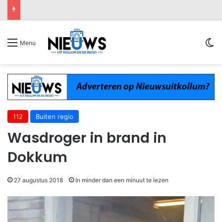
Sw
Menu
112
Buiten regio
Wasdroger in brand in
Dokkum
27 augustus 2018
In minder dan een minuut te lezen