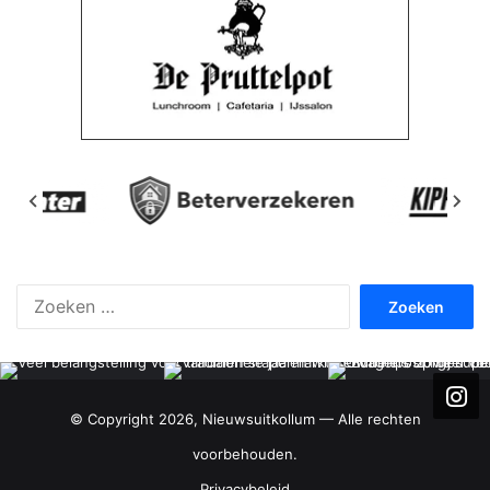
Zoeken
naar:
© Copyright 2026, Nieuwsuitkollum — Alle rechten
voorbehouden.
Privacybeleid