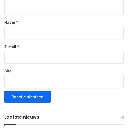
i
e
*
Naam
*
E-mail
*
Site
Laatste nieuws