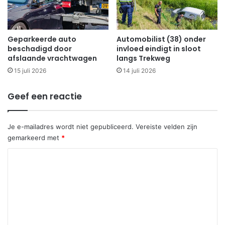
Geparkeerde auto
Automobilist (38) onder
beschadigd door
invloed eindigt in sloot
afslaande vrachtwagen
langs Trekweg
15 juli 2026
14 juli 2026
Geef een reactie
Je e-mailadres wordt niet gepubliceerd.
Vereiste velden zijn
gemarkeerd met
*
R
e
a
c
t