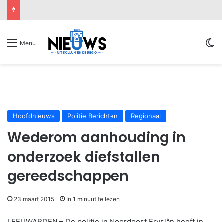
Sw
Menu
Hoofdnieuws
Politie Berichten
Regionaal
Wederom aanhouding in
onderzoek diefstallen
gereedschappen
23 maart 2015
In 1 minuut te lezen
LEEUWARDEN – De politie in Noordoost Fryslân heeft in