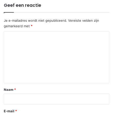
Geef een reactie
Je e-mailadres wordt niet gepubliceerd.
Vereiste velden zijn
gemarkeerd met
*
R
e
a
c
t
i
e
*
Naam
*
E-mail
*