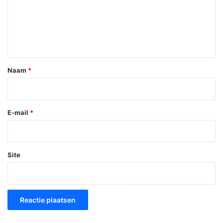
c
t
i
e
*
Naam
*
E-mail
*
Site