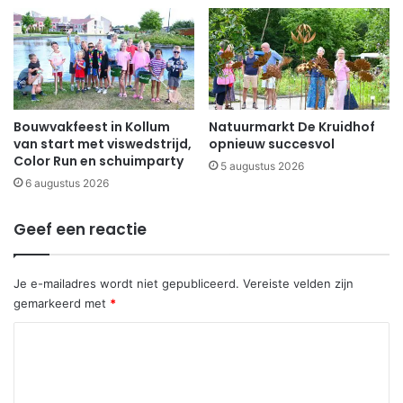
Bouwvakfeest in Kollum
Natuurmarkt De Kruidhof
van start met viswedstrijd,
opnieuw succesvol
Color Run en schuimparty
5 augustus 2026
6 augustus 2026
Geef een reactie
Je e-mailadres wordt niet gepubliceerd.
Vereiste velden zijn
gemarkeerd met
*
R
e
a