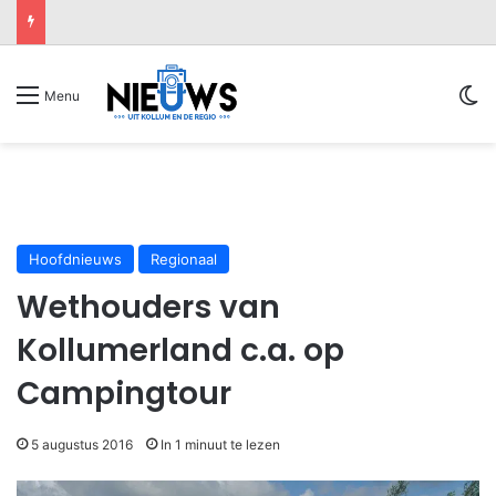
Sw
Menu
Hoofdnieuws
Regionaal
Wethouders van
Kollumerland c.a. op
Campingtour
5 augustus 2016
In 1 minuut te lezen