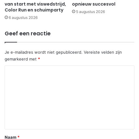
van start met viswedstrijd,
opnieuw succesvol
Color Run en schuimparty
5 augustus 2026
6 augustus 2026
Geef een reactie
Je e-mailadres wordt niet gepubliceerd.
Vereiste velden zijn
gemarkeerd met
*
R
e
a
c
t
i
e
*
Naam
*