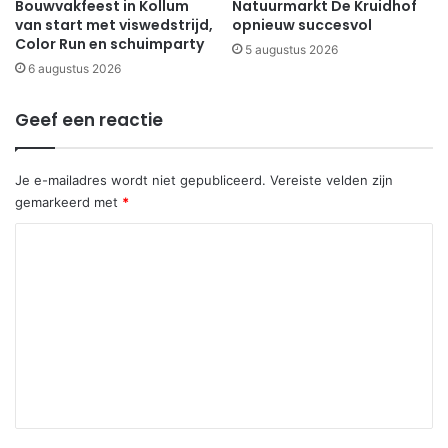
Bouwvakfeest in Kollum
Natuurmarkt De Kruidhof
van start met viswedstrijd,
opnieuw succesvol
Color Run en schuimparty
5 augustus 2026
6 augustus 2026
Geef een reactie
Je e-mailadres wordt niet gepubliceerd.
Vereiste velden zijn
gemarkeerd met
*
R
e
a
c
t
i
e