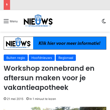
Sw
Menu
Buiten regio
Hoofdnieuws
Regionaal
Workshop zonnebrand en
aftersun maken voor je
vakantieapotheek
21 mei 2015
In 1 minuut te lezen