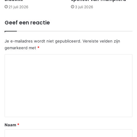
21 juli 2026
3 juli 2026
Geef een reactie
Je e-mailadres wordt niet gepubliceerd.
Vereiste velden zijn
gemarkeerd met
*
R
e
a
c
t
i
e
*
Naam
*